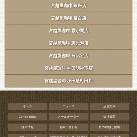
宮越屋珈琲 銀座店
宮越屋珈琲 目白店
宮越屋珈琲 霞が関店
宮越屋珈琲 恵比寿店
宮越屋珈琲 日比谷店
宮越屋珈琲 神田明神下店
宮越屋珈琲 小田急町田店
ホーム
ニュース
店舗案内
Coffee Story
メールオーダー
会社概要
採用情報
お問い合わせ
豆の種類と価格