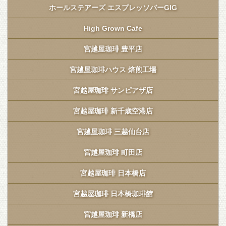
ホールステアーズ エスプレッソバーGIG
High Grown Cafe
宮越屋珈琲 豊平店
宮越屋珈琲ハウス 焙煎工場
宮越屋珈琲 サンピアザ店
宮越屋珈琲 新千歳空港店
宮越屋珈琲 三越仙台店
宮越屋珈琲 町田店
宮越屋珈琲 日本橋店
宮越屋珈琲 日本橋珈琲館
宮越屋珈琲 新橋店