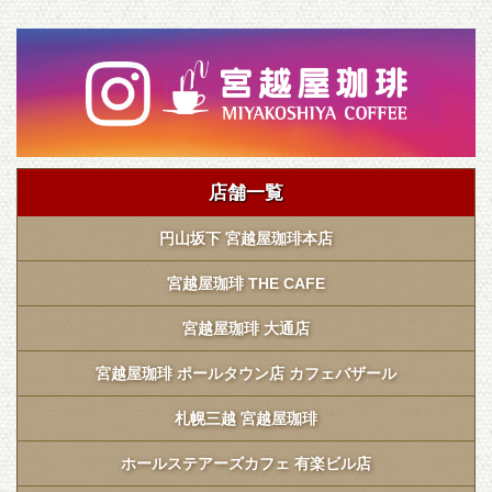
店舗一覧
円山坂下 宮越屋珈琲本店
宮越屋珈琲 THE CAFE
宮越屋珈琲 大通店
宮越屋珈琲 ポールタウン店 カフェバザール
札幌三越 宮越屋珈琲
ホールステアーズカフェ 有楽ビル店