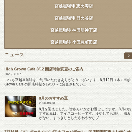
宮越屋珈琲 恵比寿店
宮越屋珈琲 日比谷店
宮越屋珈琲 神田明神下店
宮越屋珈琲 小田急町田店
ニュース
High Grown Cafe 8/12 開店時刻変更のご案内
2026-08-07
いつも宮越屋珈琲をご利用いただきありがとうございます。8月12日（水）High
Grown Cafe の開店時刻を19:00〜に変更させてい...
8月のおすすめ豆
2026-08-01
8月を迎えました、皆さんいかがお過ごしですか。8月のお
すすめ豆は、アイスコーヒーです。冷やしても濁り、渋み
がない、すっきりとしたさわやかなブ...
7月16日（木）ポールタウン店 カフェバザール 閉店時間変更のお知らせ