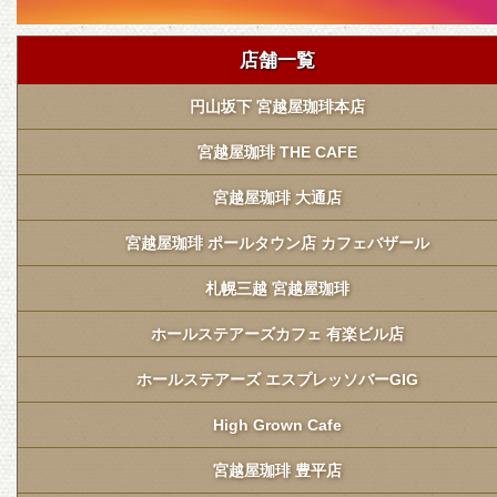
店舗一覧
円山坂下 宮越屋珈琲本店
宮越屋珈琲 THE CAFE
宮越屋珈琲 大通店
宮越屋珈琲 ポールタウン店 カフェバザール
札幌三越 宮越屋珈琲
ホールステアーズカフェ 有楽ビル店
ホールステアーズ エスプレッソバーGIG
High Grown Cafe
宮越屋珈琲 豊平店