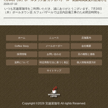
2026-07-10
いつも宮越屋珈琲をご利用いただき、誠にありがとうございます。7月16日
（木）ポールタウン店 カフェバザールでは店内設備工事のため閉店時間を...
ホーム
ニュース
店舗案内
Coffee Story
メールオーダー
会社概要
採用情報
お問い合わせ
豆の種類と価格
送料について
特定商取引法に基づく表記
個人情報保護方針
サイトマップ
Copyright ©2026 宮越屋珈琲 All rights Reserved.