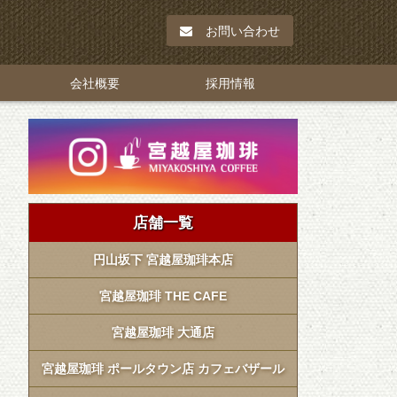
お問い合わせ
会社概要
採用情報
店舗一覧
円山坂下 宮越屋珈琲本店
宮越屋珈琲 THE CAFE
宮越屋珈琲 大通店
宮越屋珈琲 ポールタウン店 カフェバザール