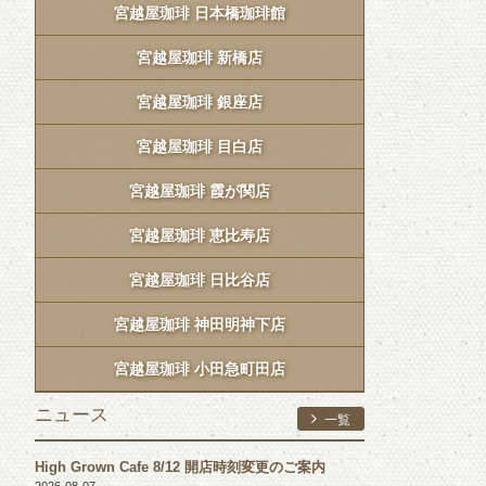
宮越屋珈琲 日本橋珈琲館
宮越屋珈琲 新橋店
宮越屋珈琲 銀座店
宮越屋珈琲 目白店
宮越屋珈琲 霞が関店
宮越屋珈琲 恵比寿店
宮越屋珈琲 日比谷店
宮越屋珈琲 神田明神下店
宮越屋珈琲 小田急町田店
ニュース
一覧
High Grown Cafe 8/12 開店時刻変更のご案内