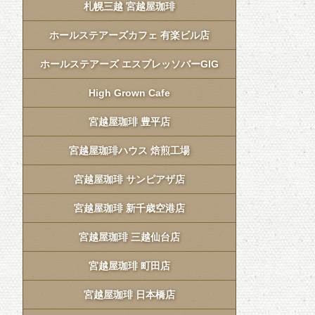
札幌三越 宮越屋珈琲
ホールステアーズカフェ 有楽ビル店
ホールステアーズ エスプレッソバーGIG
High Grown Cafe
宮越屋珈琲 豊平店
宮越屋珈琲ハウス 焙煎工場
宮越屋珈琲 サンピアザ店
宮越屋珈琲 新千歳空港店
宮越屋珈琲 三越仙台店
宮越屋珈琲 町田店
宮越屋珈琲 日本橋店