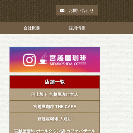
お問い合わせ
会社概要
採用情報
店舗一覧
円山坂下 宮越屋珈琲本店
宮越屋珈琲 THE CAFE
宮越屋珈琲 大通店
宮越屋珈琲 ポールタウン店 カフェバザール