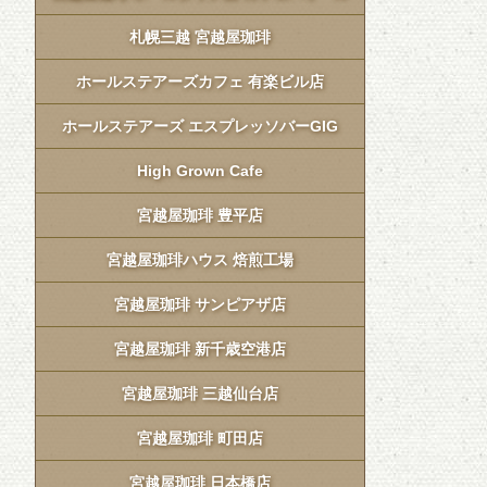
札幌三越 宮越屋珈琲
ホールステアーズカフェ 有楽ビル店
ホールステアーズ エスプレッソバーGIG
High Grown Cafe
宮越屋珈琲 豊平店
宮越屋珈琲ハウス 焙煎工場
宮越屋珈琲 サンピアザ店
宮越屋珈琲 新千歳空港店
宮越屋珈琲 三越仙台店
宮越屋珈琲 町田店
宮越屋珈琲 日本橋店