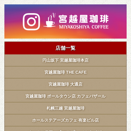
店舗一覧
円山坂下 宮越屋珈琲本店
宮越屋珈琲 THE CAFE
宮越屋珈琲 大通店
宮越屋珈琲 ポールタウン店 カフェバザール
札幌三越 宮越屋珈琲
ホールステアーズカフェ 有楽ビル店