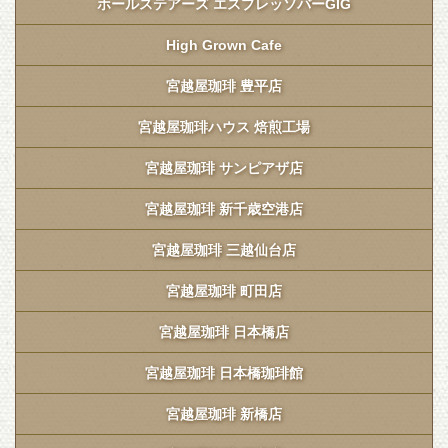
ホールステアーズ エスプレッソバーGIG
High Grown Cafe
宮越屋珈琲 豊平店
宮越屋珈琲ハウス 焙煎工場
宮越屋珈琲 サンピアザ店
宮越屋珈琲 新千歳空港店
宮越屋珈琲 三越仙台店
宮越屋珈琲 町田店
宮越屋珈琲 日本橋店
宮越屋珈琲 日本橋珈琲館
宮越屋珈琲 新橋店