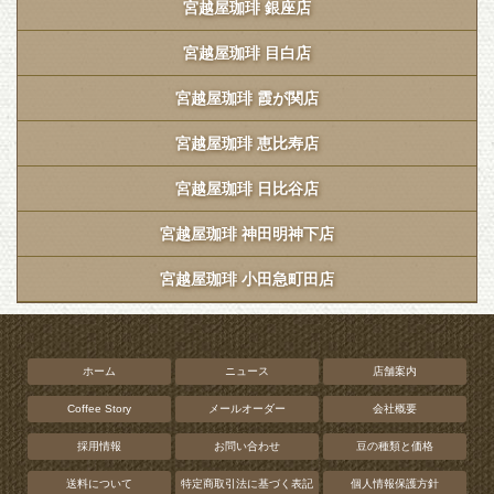
宮越屋珈琲 銀座店
宮越屋珈琲 目白店
宮越屋珈琲 霞が関店
宮越屋珈琲 恵比寿店
宮越屋珈琲 日比谷店
宮越屋珈琲 神田明神下店
宮越屋珈琲 小田急町田店
ホーム
ニュース
店舗案内
Coffee Story
メールオーダー
会社概要
採用情報
お問い合わせ
豆の種類と価格
送料について
特定商取引法に基づく表記
個人情報保護方針