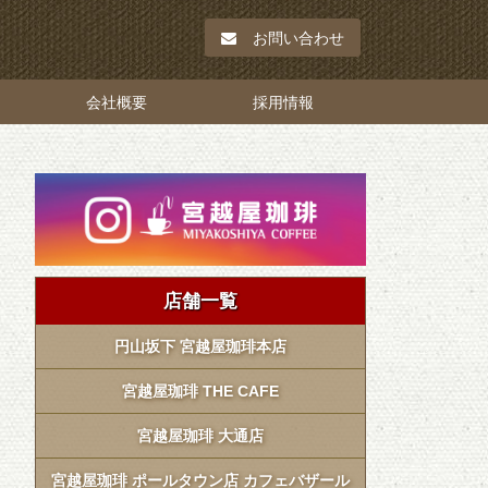
お問い合わせ
会社概要
採用情報
店舗一覧
円山坂下 宮越屋珈琲本店
宮越屋珈琲 THE CAFE
宮越屋珈琲 大通店
宮越屋珈琲 ポールタウン店 カフェバザール