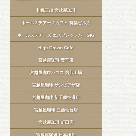
札幌三越 宮越屋珈琲
ホールステアーズカフェ 有楽ビル店
ホールステアーズ エスプレッソバーGIG
High Grown Cafe
宮越屋珈琲 豊平店
宮越屋珈琲ハウス 焙煎工場
宮越屋珈琲 サンピアザ店
宮越屋珈琲 新千歳空港店
宮越屋珈琲 三越仙台店
宮越屋珈琲 町田店
宮越屋珈琲 日本橋店