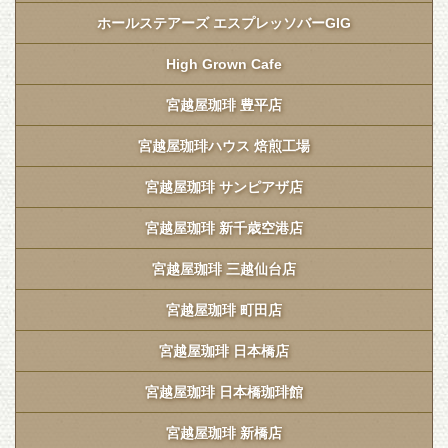
ホールステアーズ エスプレッソバーGIG
High Grown Cafe
宮越屋珈琲 豊平店
宮越屋珈琲ハウス 焙煎工場
宮越屋珈琲 サンピアザ店
宮越屋珈琲 新千歳空港店
宮越屋珈琲 三越仙台店
宮越屋珈琲 町田店
宮越屋珈琲 日本橋店
宮越屋珈琲 日本橋珈琲館
宮越屋珈琲 新橋店