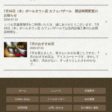
7月16日（木）ポールタウン店 カフェバザール 閉店時間変更の
お知らせ
2026-07-10
いつも宮越屋珈琲をご利用いただき、誠にありがとうございます。7月
16日（木）ポールタウン店 カフェバザールでは店内設備工事のため閉
店時間を...
7月のおすすめ豆
2026-07-01
7月を迎えました、皆さんいかがお過ごしですか。7
月のおすすめ豆は、アイスコーヒーです。冷やして
も濁り、渋みがない、すっきりとしたさわやかな
ブ...
ホーム
ニュース
店舗案内
Coffee Story
メールオーダー
会社概要
採用情報
お問い合わせ
豆の種類と価格