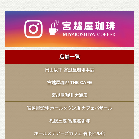
店舗一覧
円山坂下 宮越屋珈琲本店
宮越屋珈琲 THE CAFE
宮越屋珈琲 大通店
宮越屋珈琲 ポールタウン店 カフェバザール
札幌三越 宮越屋珈琲
ホールステアーズカフェ 有楽ビル店