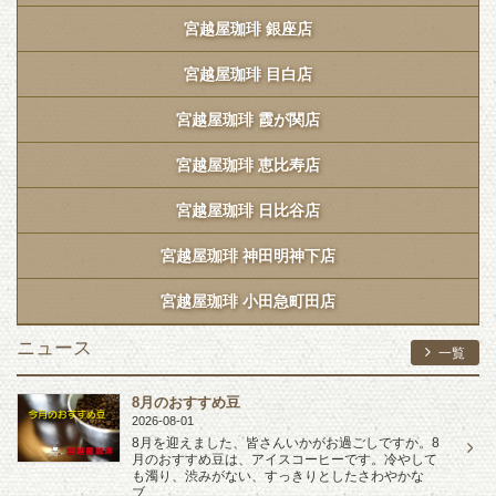
宮越屋珈琲 銀座店
宮越屋珈琲 目白店
宮越屋珈琲 霞が関店
宮越屋珈琲 恵比寿店
宮越屋珈琲 日比谷店
宮越屋珈琲 神田明神下店
宮越屋珈琲 小田急町田店
ニュース
一覧
8月のおすすめ豆
2026-08-01
8月を迎えました、皆さんいかがお過ごしですか。8
月のおすすめ豆は、アイスコーヒーです。冷やして
も濁り、渋みがない、すっきりとしたさわやかな
ブ...